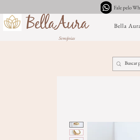
Fale pelo W
BellaAura
Bella Aur
Semijoias