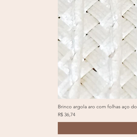
Brinco argola aro com folhas aço d
Preço
R$ 36,74