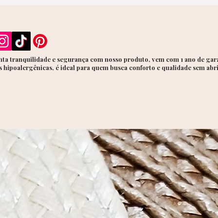
noturna
✨
Dest
Desi
volu
Deta
ta tranquilidade e segurança com nosso produto, vem com 1 ano de gara
 hipoalergênicas, é ideal para quem busca conforto e qualidade sem abr
Bril
Acab
Sofi
mix
Para m
cheias