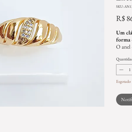
SKU: AN1
R$ 8
Um clá
forma 
O anel 
design 
Quantida
nas cur
atempo
zircôni
brilho 
Esgotado
mais su
Ideal 
Notif
acessór
perder 
versáti
elegant
destaqu