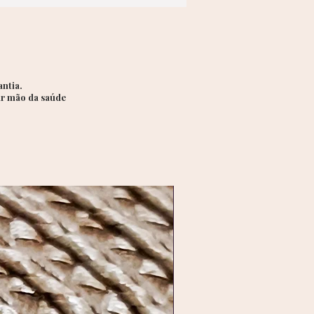
s.
aques:
gn croissant: moderno,
moso e elegante
lhe com zircônias cravejadas
ntia.
ir mão da saúde
ho na medida certa
amento polido e confortável
sticado para usar sozinho ou em
ulheres seguras, estilosas e
 de personalidade.
Lançamento exclusivo _ Aç