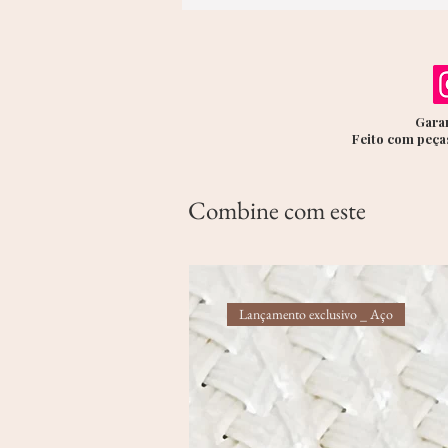
Garan
Feito com peças
Combine com este
Lançamento exclusivo _ Aço