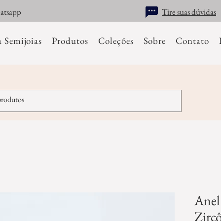
hatsapp
Tire suas dúvidas
a Semijoias
Produtos
Coleções
Sobre
Contato
Anel
Zirc