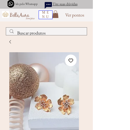
Tire suas dúvidas
Fale pelo Whatsapp
ME
Ver pontos
BellaAura
NU
Semijoias