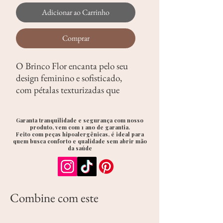
Adicionar ao Carrinho
Comprar
O Brinco Flor encanta pelo seu
design feminino e sofisticado,
com pétalas texturizadas que
criam profundidade e
movimento, e miolo cravejado
Garanta tranquilidade e segurança com nosso
com zircônias que iluminam a
produto, vem com 1 ano de garantia.
Feito com peças hipoalergênicas, é ideal para
peça com um brilho sutil e
quem busca conforto e qualidade sem abrir mão
elegante.
da saúde
Um acessório que transmite
romantismo, beleza e leveza,
perfeito para valorizar o visual
Combine com este
com charme.
Diferenciais da peça: