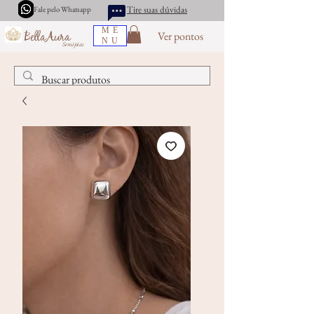
Tire suas dúvidas
Fale pelo Whatsapp
ME
Ver pontos
BellaAura
NU
Semijoias