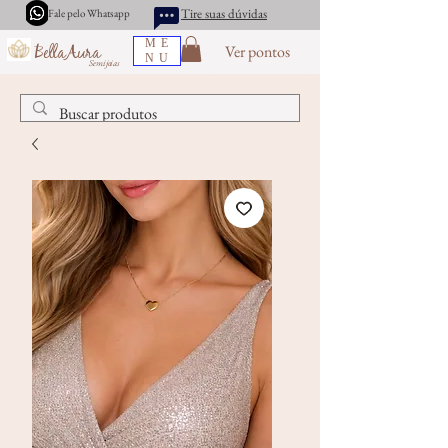
Tire suas dúvidas
Fale pelo Whatsapp
ME
Ver pontos
BellaAura
NU
Semijoias