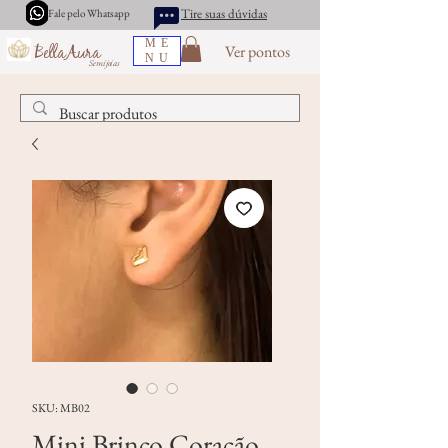
Tire suas dúvidas
Fale pelo Whatsapp
ME
Ver pontos
BellaAura
NU
Semijoias
SKU: MB02
Mini Brinco Coração