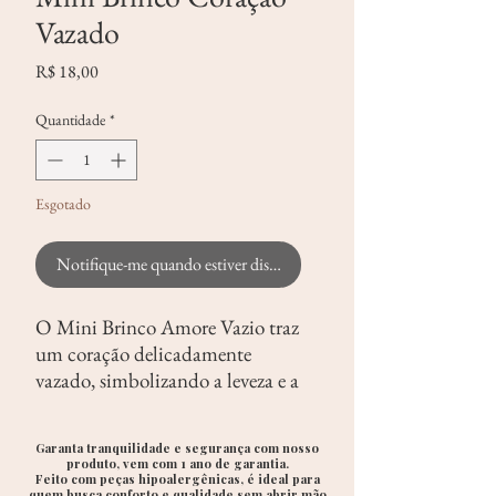
Vazado
Preço
R$ 18,00
Quantidade
*
Esgotado
Notifique-me quando estiver disponível
O Mini Brinco Amore Vazio traz
um coração delicadamente
vazado, simbolizando a leveza e a
pureza do amor. Seu design
minimalista é perfeito para
Garanta tranquilidade e segurança com nosso
quem busca um toque de
produto, vem com 1 ano de garantia.
Feito com peças hipoalergênicas, é ideal para
romance sutil, ideal para
quem busca conforto e qualidade sem abrir mão