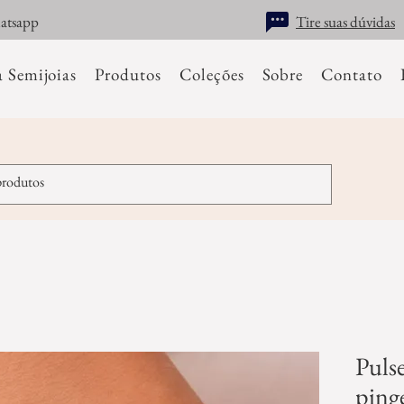
hatsapp
Tire suas dúvidas
a Semijoias
Produtos
Coleções
Sobre
Contato
Pulse
ping