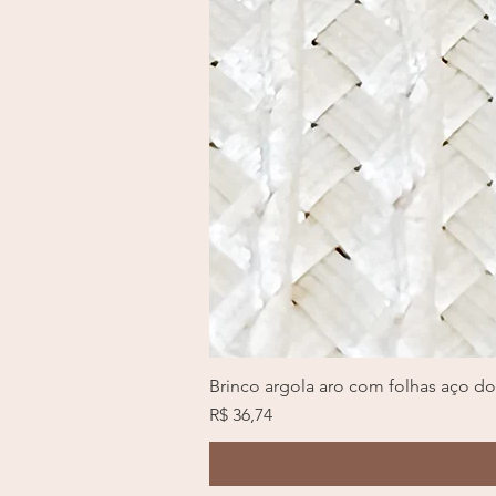
Brinco argola aro com folhas aço d
Preço
R$ 36,74