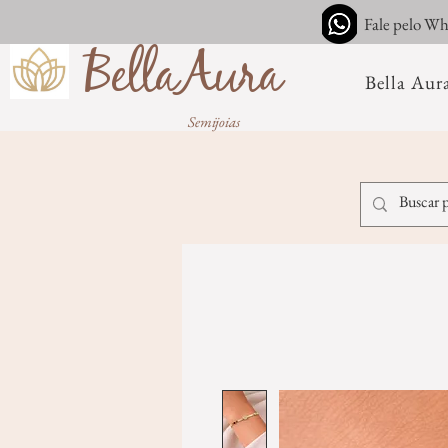
Fale pelo W
BellaAura
Bella Aur
Semijoias