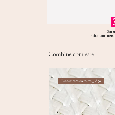
Garan
Feito com peças
Combine com este
Lançamento exclusivo _ Aço