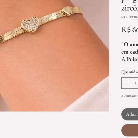
zircô
SKU: PU0
R$ 6
"O amo
em cad
A Pulse
delica
Quantida
de cora
simboli
Seu des
perfeit
Somente 3
sentime
lumino
Adicio
um toqu