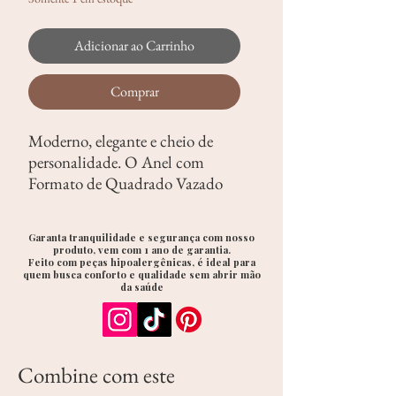
Adicionar ao Carrinho
Comprar
Moderno, elegante e cheio de
personalidade. O Anel com
Formato de Quadrado Vazado
traz um
design geométrico e
minimalista
, perfeito para quem
Garanta tranquilidade e segurança com nosso
aprecia peças com estilo
produto, vem com 1 ano de garantia.
Feito com peças hipoalergênicas, é ideal para
contemporâneo e toque de
quem busca conforto e qualidade sem abrir mão
sofisticação.
da saúde
Seu formato vazado cria um
visual leve e marcante, ideal para
compor produções com
Combine com este
elegância e atitude, seja no dia a
dia ou em ocasiões especiais.