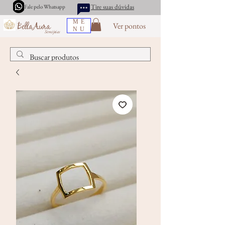
Tire suas dúvidas
Fale pelo Whatsapp
ME
Ver pontos
BellaAura
NU
Semijoias