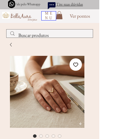
Tire suas dúvidas
Fale pelo Whatsapp
ME
Ver pontos
BellaAura
NU
Semijoias