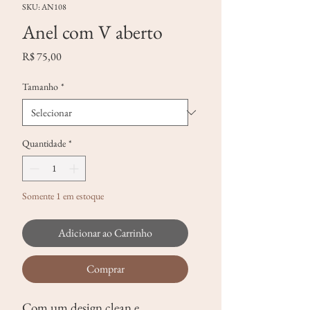
SKU: AN108
Anel com V aberto
Preço
R$ 75,00
Tamanho
*
Quantidade
*
Somente 1 em estoque
Adicionar ao Carrinho
Comprar
Com um design clean e