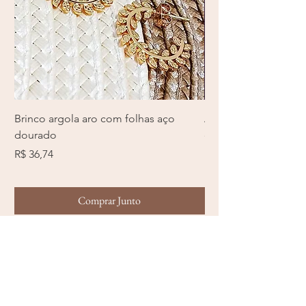
Brinco argola aro com folhas aço
Anel com zircônia e
dourado
em aço inoxidável pr
Preço
Preço
R$ 36,74
R$ 40,12
Comprar Junto
Início
METODOS DE PAGAMENTO ACEITO
Categorias