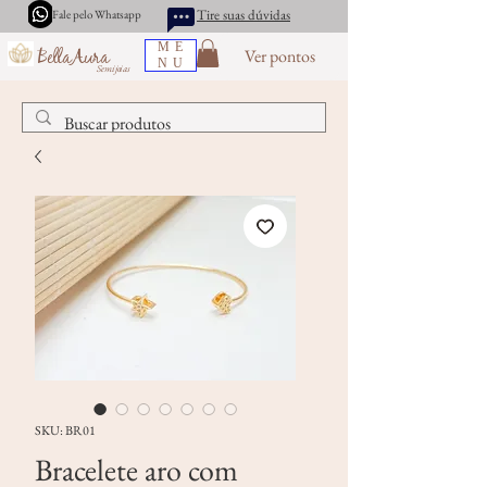
Tire suas dúvidas
Fale pelo Whatsapp
ME
Ver pontos
BellaAura
NU
Semijoias
SKU: BR01
Bracelete aro com