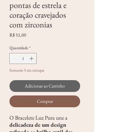
pontas de estrela e
coração cravejados
com zirconias
Preço
R$ 51,00
Quantidade
*
Somente 3 em estoque
Adicionar ao Carrinho
Comprar
O Bracelete Luz Pura une a
delicadeza de um design
refinado
ao
brilho sutil das