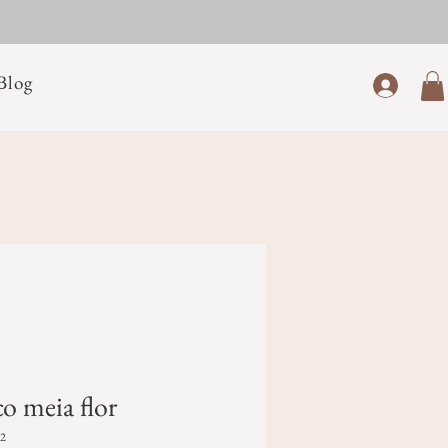
Blog
o meia flor
2