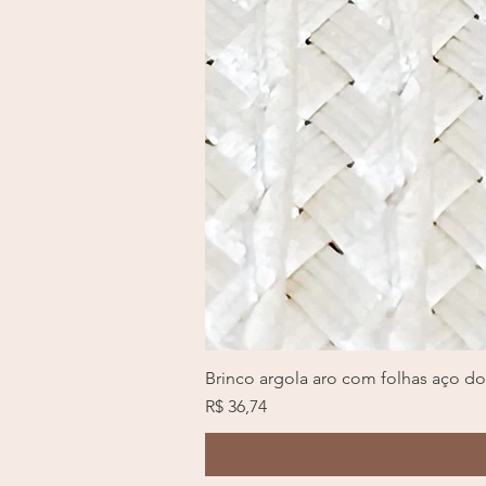
Brinco argola aro com folhas aço d
Preço
R$ 36,74