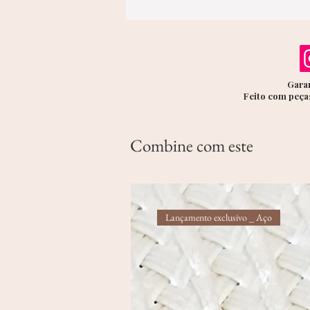
Garan
Feito com peças
Combine com este
Lançamento exclusivo _ Aço