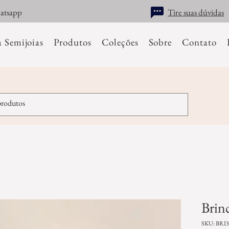
hatsapp
Tire suas dúvidas
a Semijoias
Produtos
Coleções
Sobre
Contato
Brinc
SKU: BRI3