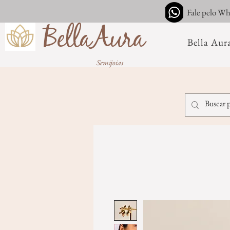
Fale pelo W
BellaAura
Bella Aur
Semijoias