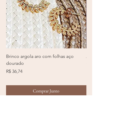
Brinco argola aro com folhas aço
Anel com zircônia e
dourado
em aço inoxidável pr
Preço
Preço
R$ 36,74
R$ 40,12
Comprar Junto
Início
METODOS DE PAGAMENTO ACEITO