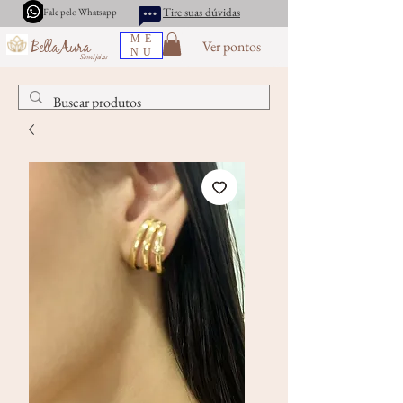
Tire suas dúvidas
Fale pelo Whatsapp
ME
Ver pontos
BellaAura
NU
Semijoias