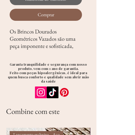
Comprar
Os Brincos Dourados
Geométricos Vazados são uma
peça imponente e sofisticada,
com um design contemporâneo
inspirado na geometria e na
Garanta tranquilidade e segurança com nosso
leveza do formato oval. Sua
produto, vem com 1 ano de garantia.
Feito com peças hipoalergênicas, é ideal para
estrutura vazada, composta por
quem busca conforto e qualidade sem abrir mão
linhas concêntricas, confere um
da saúde
movimento visual elegante,
enquanto o acabamento polido
na base superior garante um
Combine com este
toque de luxo.
São ideais para serem a peça
central do seu look, adicionando
personalidade e modernidade.
Lançamento exclusivo _ Aço