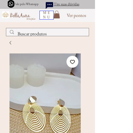
Tire suas dúvidas
Fale pelo Whatsapp
ME
Ver pontos
BellaAura
NU
Semijoias