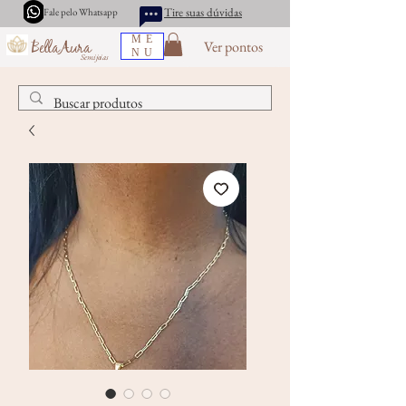
Tire suas dúvidas
Fale pelo Whatsapp
ME
Ver pontos
BellaAura
NU
Semijoias