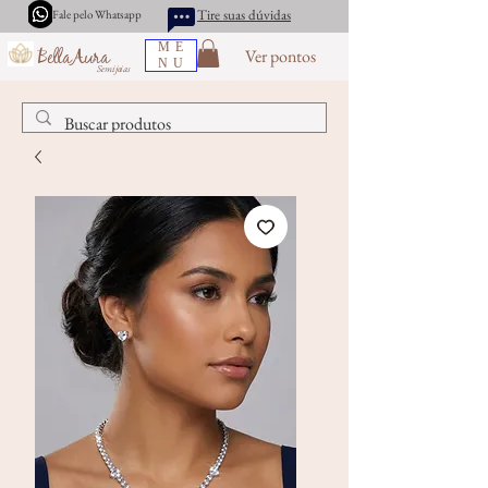
Tire suas dúvidas
Fale pelo Whatsapp
ME
Ver pontos
BellaAura
NU
Semijoias