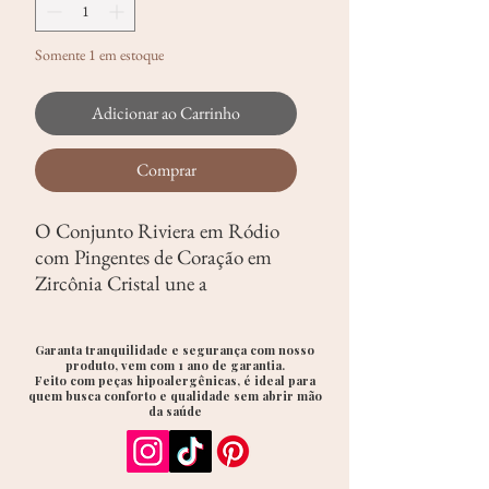
Somente 1 em estoque
Adicionar ao Carrinho
Comprar
O Conjunto Riviera em Ródio
com Pingentes de Coração em
Zircônia Cristal une a
sofisticação atemporal do design
Riviera ao charme delicado dos
Garanta tranquilidade e segurança com nosso
corações. O acabamento em
produto, vem com 1 ano de garantia.
Feito com peças hipoalergênicas, é ideal para
ródio realça o brilho intenso das
quem busca conforto e qualidade sem abrir mão
zircônias cristal, criando um
da saúde
visual elegante, luminoso e cheio
de significado.