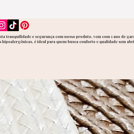
— idea
bem ace
Sozi
mini
Em d
ta tranquilidade e segurança com nosso produto, vem com 1 ano de gara
 hipoalergênicas, é ideal para quem busca conforto e qualidade sem abr
um v
Com 
pier
cura
pers
Perfeit
🌞 Dura
compro
🌛 À no
evento 
💝 Em 
anivers
Essa du