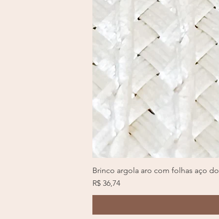
Brinco argola aro com folhas aço d
Preço
R$ 36,74