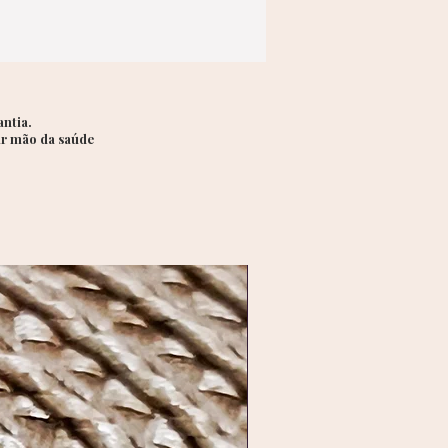
is para quem ama estar sempre
ssorizada. Você pode usá-las:
nhas, para um look mais
malista e elegante
upla no mesmo lóbulo, para
ntia.
ir mão da saúde
isual moderno e cheio de estilo
outros brincos pequenos ou
cings, compondo uma
doria de orelha única e
onalizada
as para diversas ocasiões
:
nte o dia, no trabalho ou em
missos casuais
Lançamento exclusivo _ Aç
ite, para um jantar especial ou
social
momentos importantes, como
ários, encontros ou celebrações
pla de argolinhas é também