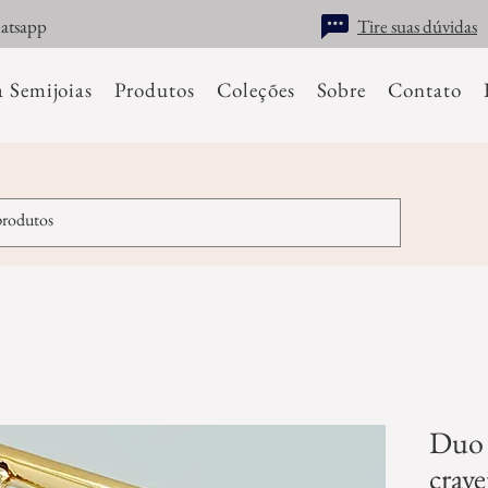
hatsapp
Tire suas dúvidas
a Semijoias
Produtos
Coleções
Sobre
Contato
Duo 
crave