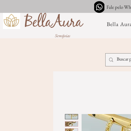
Fale pelo W
BellaAura
Bella Aur
Semijoias