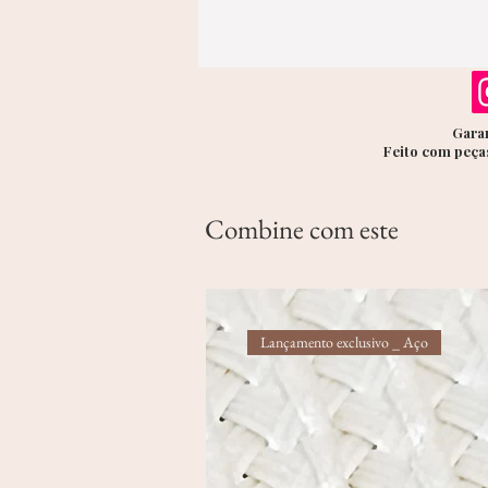
Garan
Feito com peças
Combine com este
Lançamento exclusivo _ Aço