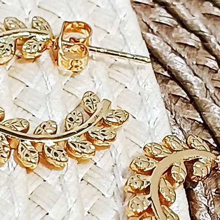
uma
ót
— atemp
signifi