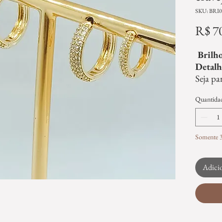
SKU: BRI0
R$ 7
Brilho
Detalh
Seja pa
especia
Quantida
cravej
elegânc
joias. 
atempo
Somente 3
brilho 
acabam
Adicio
dourado
e femin
Usabil
Leves e
foram 