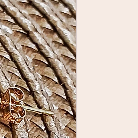
ima opção para presentear
oral, versátil e cheia de
cado.