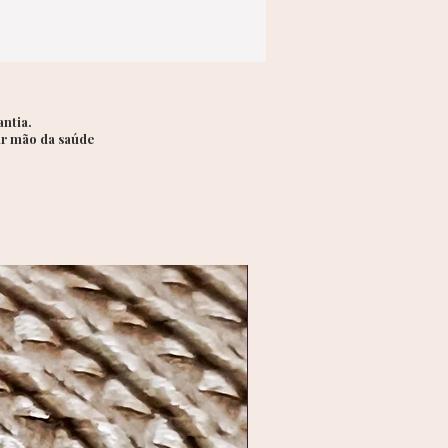
 base no mix de colares. Por ser
étrica e delicada, harmoniza
outros pingentes, pontos de luz
ares longos.
k Boho Contemporâneo:
ntia.
ir mão da saúde
ine com peças fluidas, tecidos
rais, chapéu e outros acessórios
ados para criar um visual leve e
o de personalidade.
poral para o Dia a Dia:
eita para quem ama aquele
sório curinga, que vai do look
co ao mais elaborado, sempre
Lançamento exclusivo _ Aç
endo aquele toque de
ticação.
ificado no Look:
epresentar ciclos, equilíbrio e
nito, ela também é uma escolha