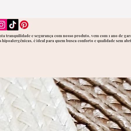
peça
geom
com 
e col
Loo
ta tranquilidade e segurança com nosso produto, vem com 1 ano de gara
 hipoalergênicas, é ideal para quem busca conforto e qualidade sem abr
Comb
natu
dour
chei
Atem
Perf
aces
bási
traz
sofis
Sign
Por r
infi