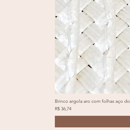
Brinco argola aro com folhas aço d
Preço
R$ 36,74