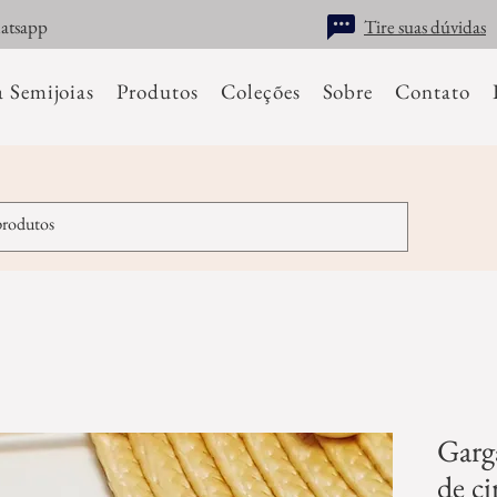
hatsapp
Tire suas dúvidas
a Semijoias
Produtos
Coleções
Sobre
Contato
Garg
de ci