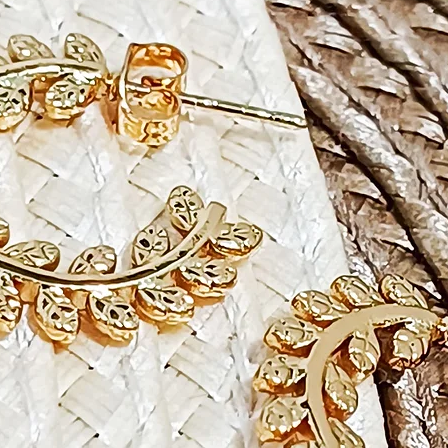
incr
espe
têm 