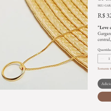
SKU: GAR
R$ 3
"Leve 
Gargant
central
42cm. 
Quantida
equilíb
o charm
Compr
Ideias
Somente 4
Look
Use 
Adicio
mode
perf
de go
Mix
Ela 