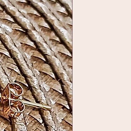
ível para presentear alguém
cial — simboliza laços que não
fim.