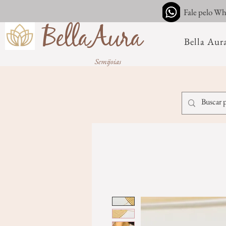
Fale pelo W
BellaAura
Bella Aur
Semijoias