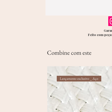
Garan
Feito com peças
Combine com este
Lançamento exclusivo _ Aço