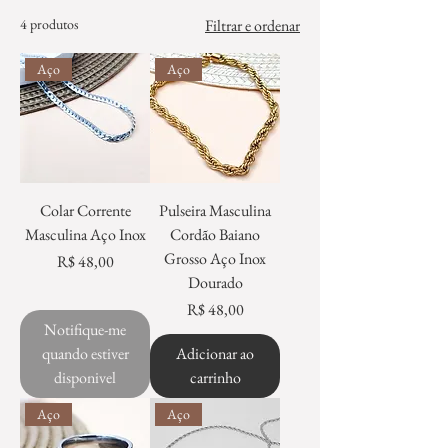
4 produtos
Filtrar e ordenar
Aço
Aço
Colar Corrente
Pulseira Masculina
Masculina Aço Inox
Cordão Baiano
Grosso Aço Inox
Preço
R$ 48,00
Dourado
Preço
R$ 48,00
Notifique-me
quando estiver
Adicionar ao
disponivel
carrinho
Aço
Aço