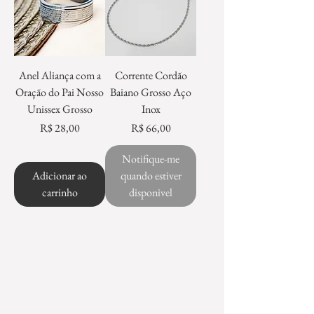
Anel Aliança com a
Corrente Cordão
Oração do Pai Nosso
Baiano Grosso Aço
Unissex Grosso
Inox
Preço
Preço
R$ 28,00
R$ 66,00
Notifique-me
Adicionar ao
quando estiver
carrinho
disponivel