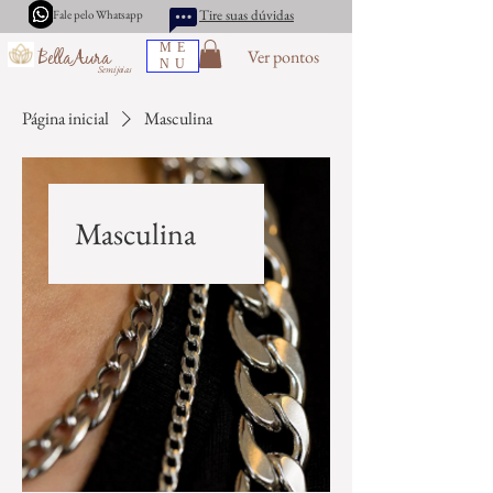
Tire suas dúvidas
Fale pelo Whatsapp
ME
Ver pontos
BellaAura
NU
Semijoias
Página inicial
Masculina
Masculina